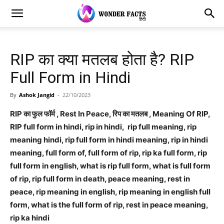
RIP का क्या मतलब होता है? RIP
Full Form in Hindi
By
Ashok Jangid
-
22/10/2023
RIP का फुल फॉर्म , Rest In Peace, रिप का मतलब , Meaning Of RIP,
RIP full form in hindi, rip in hindi, rip full meaning, rip
meaning hindi, rip full form in hindi meaning, rip in hindi
meaning, full form of, full form of rip, rip ka full form, rip
full form in english, what is rip full form, what is full form
of rip, rip full form in death, peace meaning, rest in
peace, rip meaning in english, rip meaning in english full
form, what is the full form of rip, rest in peace meaning,
rip ka hindi