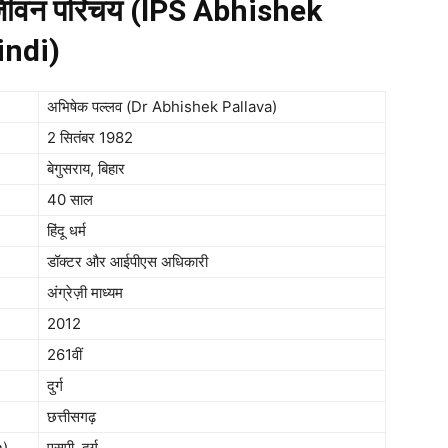
जीवन परिचय (IPS Abhishek
indi)
अभिषेक पल्लव (Dr Abhishek Pallava)
2 सितंबर 1982
बेगुसराय, बिहार
40 साल
हिंदू धर्म
डॉक्टर और आईपीएस अधिकारी
अंग्रेज़ी माध्यम
2012
261वीं
दुर्ग
छत्तीसगढ़
n)
एसपी, दुर्ग