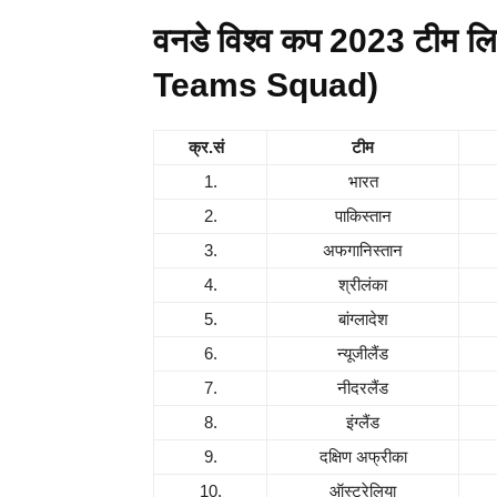
वनडे विश्व कप 2023 टीम 
Teams Squad)
क्र.सं
टीम
1.
भारत
2.
पाकिस्तान
3.
अफगानिस्तान
4.
श्रीलंका
5.
बांग्लादेश
6.
न्यूजीलैंड
7.
नीदरलैंड
8.
इंग्लैंड
9.
दक्षिण अफ्रीका
10.
ऑस्ट्रेलिया