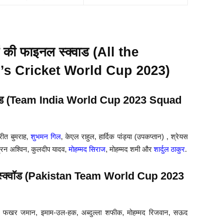
ं की फाइनल स्क्वाड (All the
’s Cricket World Cup 2023)
्क्वॉड (Team India World Cup 2023 Squad
रीत बुमराह,
शुभमन गिल
, केएल राहुल, हार्दिक पांड्या (उपकप्तान) , श्रेयस
द्रन अश्विन, कुलदीप यादव,
मोहम्मद सिराज
, मोहम्मद शमी और
शार्दुल ठाकुर
.
इनल स्क्वॉड (Pakistan Team World Cup 2023
 फखर जमान, इमाम-उल-हक, अब्दुल्ला शफीक, मोहम्मद रिजवान, सऊद