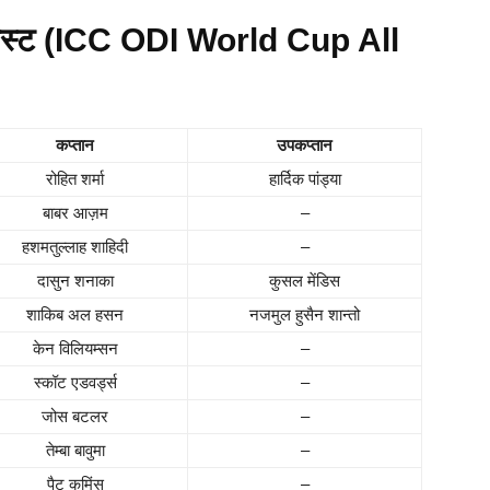
लिस्ट (ICC ODI World Cup All
कप्तान
उपकप्तान
रोहित शर्मा
हार्दिक पांड्या
बाबर आज़म
–
हशमतुल्लाह शाहिदी
–
दासुन शनाका
कुसल मेंडिस
शाकिब अल हसन
नजमुल हुसैन शान्तो
केन विलियम्सन
–
स्कॉट एडवर्ड्स
–
जोस बटलर
–
तेम्बा बावुमा
–
पैट कमिंस
–