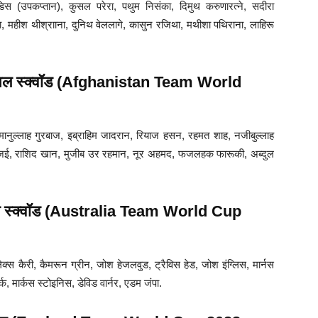
स (उपकप्तान), कुसल परेरा, पथुम निसंका, दिमुथ करुणारत्ने, सदीरा
, महीश थीश्रााना, दुनिथ वेललागे, कासुन रजिथा, मथीशा पथिराना, लाहिरू
फाइनल स्क्वॉड (Afghanistan Team World
मानुल्लाह गुरबाज, इब्राहिम जादरान, रियाज हसन, रहमत शाह, नजीबुल्लाह
जई, राशिद खान, मुजीब उर रहमान, नूर अहमद, फजलहक फारूकी, अब्दुल
ाइनल स्क्वॉड (Australia Team World Cup
्स कैरी, कैमरून ग्रीन, जोश हेजलवुड, ट्रैविस हेड, जोश इंग्लिस, मार्नस
र्क, मार्कस स्टोइनिस, डेविड वार्नर, एडम जंपा.