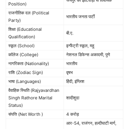
जयपुर की झोटवाड़ा से विधायक
Position)
राजनीतिक दल (Political
भारतीय जनता पार्टी
Party)
शिक्षा (Educational
बी.ए.
Qualification)
स्कूल (School)
इन्फैंट्री स्कूल, महू
कॉलेज (College)
नेशनल डिफेन्स अकादमी, पुणे
नागरिकता (Nationality)
भारतीय
राशि (Zodiac Sign)
वृषभ
भाषा (Languages)
हिंदी, इंग्लिश
वैवाहिक स्थिति (Rajyavardhan
Singh Rathore Marital
शादीशुदा
Status)
संपत्ति (Net Worth )
4 करोड़
आर-54, राजंगन, हल्दीघाटी मार्ग,