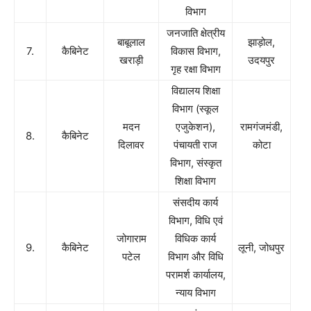
विभाग
जनजाति क्षेत्रीय
बाबूलाल
झाड़ोल,
7.
कैबिनेट
विकास विभाग,
खराड़ी
उदयपुर
गृह रक्षा विभाग
विद्यालय शिक्षा
विभाग (स्कूल
मदन
एजुकेशन),
रामगंजमंडी,
8.
कैबिनेट
दिलावर
पंचायती राज
कोटा
विभाग, संस्कृत
शिक्षा विभाग
संसदीय कार्य
विभाग, विधि एवं
जोगाराम
विधिक कार्य
9.
कैबिनेट
लूनी, जोधपुर
पटेल
विभाग और विधि
परामर्श कार्यालय,
न्याय विभाग