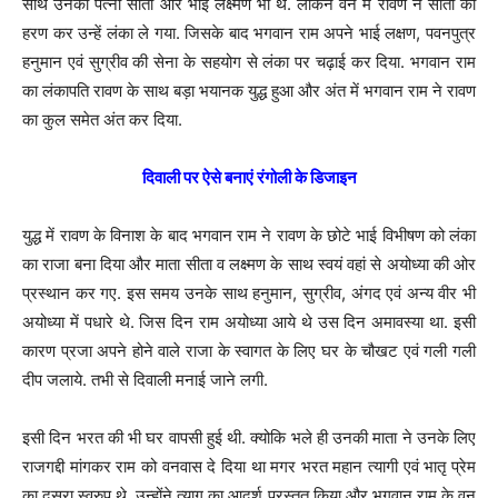
साथ उनकी पत्नी सीता और भाई लक्ष्मण भी थे. लेकिन वन में रावण ने सीता का
हरण कर उन्हें लंका ले गया. जिसके बाद भगवान राम अपने भाई लक्षण, पवनपुत्र
हनुमान एवं सुग्रीव की सेना के सहयोग से लंका पर चढ़ाई कर दिया. भगवान राम
का लंकापति रावण के साथ बड़ा भयानक युद्ध हुआ और अंत में भगवान राम ने रावण
का कुल समेत अंत कर दिया.
दिवाली पर ऐसे बनाएं रंगोली के डिजाइन
युद्ध में रावण के विनाश के बाद भगवान राम ने रावण के छोटे भाई विभीषण को लंका
का राजा बना दिया और माता सीता व लक्ष्मण के साथ स्वयं वहां से अयोध्या की ओर
प्रस्थान कर गए. इस समय उनके साथ हनुमान, सुग्रीव, अंगद एवं अन्य वीर भी
अयोध्या में पधारे थे. जिस दिन राम अयोध्या आये थे उस दिन अमावस्या था. इसी
कारण प्रजा अपने होने वाले राजा के स्वागत के लिए घर के चौखट एवं गली गली
दीप जलाये. तभी से दिवाली मनाई जाने लगी.
इसी दिन भरत की भी घर वापसी हुई थी. क्योकि भले ही उनकी माता ने उनके लिए
राजगद्दी मांगकर राम को वनवास दे दिया था मगर भरत महान त्यागी एवं भातृ प्रेम
का दूसरा स्वरुप थे. उन्होंने त्याग का आदर्श प्रस्तुत किया और भगवान राम के वन