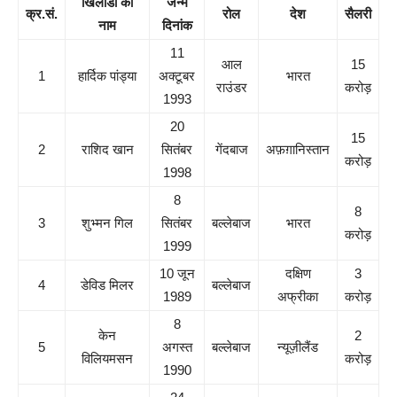
खिलाडी का
जन्म
क्र.सं.
रोल
देश
सैलरी
नाम
दिनांक
11
आल
15
1
हार्दिक पांड्या
अक्टूबर
भारत
राउंडर
करोड़
1993
20
15
2
राशिद खान
सितंबर
गेंदबाज
अफ़ग़ानिस्तान
करोड़
1998
8
8
3
शुभ्मन गिल
सितंबर
बल्लेबाज
भारत
करोड़
1999
10 जून
दक्षिण
3
4
डेविड मिलर
बल्लेबाज
1989
अफ्रीका
करोड़
8
केन
2
5
अगस्त
बल्लेबाज
न्यूज़ीलैंड
विलियमसन
करोड़
1990