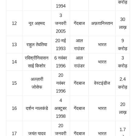
करोड़
1994
3
30
12
नूर अहमद
जनवरी
गेंदबाज
अफ़ग़ानिस्तान
लाख़
2005
20 मई
आल
9
13
राहुल तेवतिया
भारत
1993
राउंडर
करोड़
रविश्रीनिवासन
6 नवंबर
आल
3
14
भारत
साई किशोर
1996
राउंडर
करोड़
20
अल्ज़ारी
2.4
15
नवंबर
गेंदबाज
वेस्टइंडीज
जोसेफ
करोड़
1996
4
20
16
दर्शन नालकंडे
अक्टूबर
गेंदबाज
भारत
लाख़
1998
20
1.7
17
जयंत यादव
जनवरी
गेंदबाज
भारत