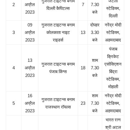
गुजरात टाइटन्स बनाम
जेटली
2
अप्रैल
7
7.30
दिल्ली कैपिटल्स
स्टेडियम,
2023
बजे
दिल्ली
09
गुजरात टाइटन्स बनाम
दोपहर
नरेंद्र मोदी
3
अप्रैल
कोलकाता नाइट
13
3.30
स्टेडियम,
2023
राइडर्स
बजे
अहमदाबाद
पंजाब
क्रिकेट
13
शाम
गुजरात टाइटन्स बनाम
एसोसिएशन
4
अप्रैल
18
7.30
पंजाब किंग्स
बिंद्रा
2023
बजे
स्टेडियम,
मोहाली
16
शाम
नरेंद्र मोदी
गुजरात टाइटन्स बनाम
5
अप्रैल
23
7.30
स्टेडियम,
राजस्थान रॉयल्स
2023
बजे
अहमदाबाद
भारत रत्न
श्री अटल