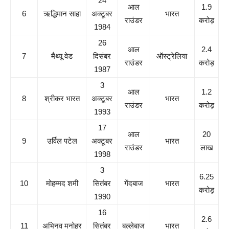
24
आल
1.9
6
ऋद्धिमान साहा
अक्टूबर
भारत
राउंडर
करोड़
1984
26
आल
2.4
7
मैथ्यू वेड
दिसंबर
ऑस्ट्रेलिया
राउंडर
करोड़
1987
3
आल
1.2
8
श्रीकर भारत
अक्टूबर
भारत
राउंडर
करोड़
1993
17
आल
20
9
उर्विल पटेल
अक्टूबर
भारत
राउंडर
लाख
1998
3
6.25
10
मोहम्मद शमी
सितंबर
गेंदबाज
भारत
करोड़
1990
16
2.6
11
अभिनव मनोहर
सितंबर
बल्लेबाज
भारत