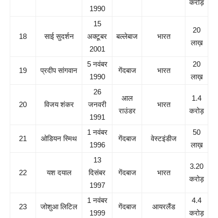
करोड़
1990
15
20
18
साई सुदर्शन
अक्टूबर
बल्लेबाज
भारत
लाख़
2001
5 नवंबर
20
19
प्रदीप सांगवान
गेंदबाज
भारत
1990
लाख़
26
आल
1.4
20
विजय शंकर
जनवरी
भारत
राउंडर
करोड़
1991
1 नवंबर
50
21
ओडियन स्मिथ
गेंदबाज
वेस्टइंडीज
1996
लाख़
13
3.20
22
यश दयाल
दिसंबर
गेंदबाज
भारत
करोड़
1997
1 नवंबर
4.4
23
जोशुआ लिटिल
गेंदबाज
आयरलैंड
1999
करोड़