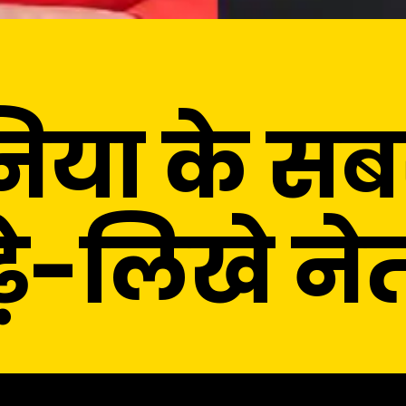
निया के सब
़े-लिखे ने