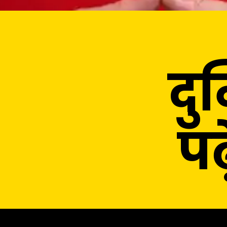
दु
पढ