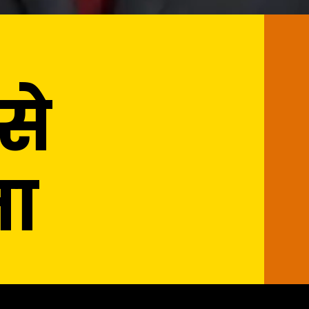
से
ता