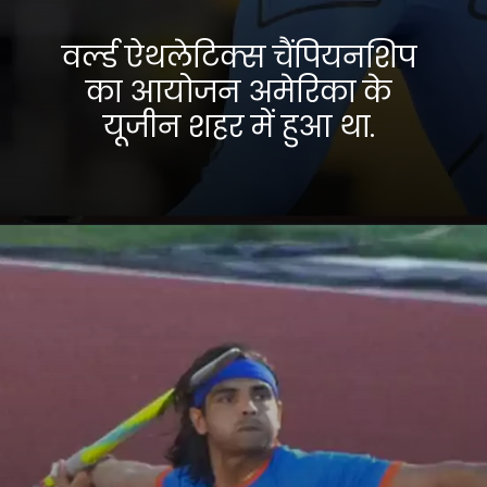
वर्ल्ड ऐथलेटिक्स चैंपियनशिप
का आयोजन अमेरिका के
यूजीन शहर में हुआ था.