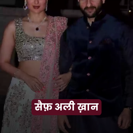
सैफ़ अली ख़ान